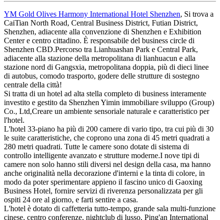
YM Gold Olives Harmony International Hotel Shenzhen
, Si trova a
CaiTian North Road, Central Business District, Futian District,
Shenzhen, adiacente alla convenzione di Shenzhen e Exhibition
Center e centro cittadino. È responsabile del business circle di
Shenzhen CBD.Percorso tra Lianhuashan Park e Central Park,
adiacente alla stazione della metropolitana di lianhuacun e alla
stazione nord di Gangsxia, metropolitana doppia, più di dieci linee
di autobus, comodo trasporto, godere delle strutture di sostegno
centrale della città!
Si tratta di un hotel ad alta stella completo di business interamente
investito e gestito da Shenzhen Yimin immobiliare sviluppo (Group)
Co., Ltd,Creare un ambiente sensoriale naturale e caratteristico per
l'hotel.
L'hotel 33-piano ha più di 200 camere di vario tipo, tra cui più di 30
le suite caratteristiche, che coprono una zona di 45 metri quadrati a
280 metri quadrati. Tutte le camere sono dotate di sistema di
controllo intelligente avanzato e strutture moderne.I nove tipi di
camere non solo hanno stili diversi nel design della casa, ma hanno
anche originalità nella decorazione d'interni e la tinta di colore, in
modo da poter sperimentare appieno il fascino unico di Gaoxing
Business Hotel, fornire servizi di riverenza personalizzata per gli
ospiti 24 ore al giorno, e farti sentire a casa.
L'hotel è dotato di caffetteria tutto-tempo, grande sala multi-funzione
cinese, centro conferenze, nightclub di lusso, Ping'an International