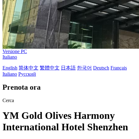
Versione PC
Italiano
English
简体中文
繁體中文
日本語
한국어
Deutsch
Français
Italiano
Русский
Prenota ora
Cerca
YM Gold Olives Harmony
International Hotel Shenzhen